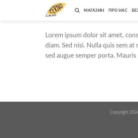
Skip
to
МАГАЗИН
ПРО НАС
БЕ
content
Lorem ipsum dolor sit amet, conse
diam. Sed nisi. Nulla quis sem at
sed augue semper porta. Mauris m
Copyright 20