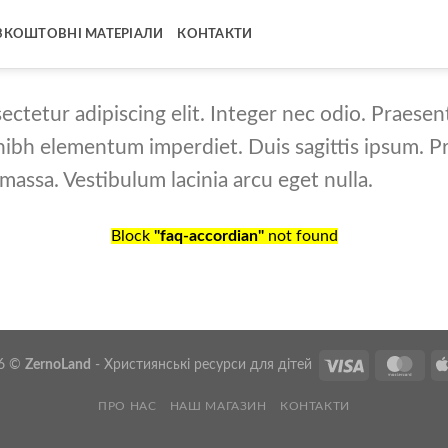
ЗКОШТОВНІ МАТЕРІАЛИ
КОНТАКТИ
ctetur adipiscing elit. Integer nec odio. Praesen
 nibh elementum imperdiet. Duis sagittis ipsum. P
assa. Vestibulum lacinia arcu eget nulla.
Block
"faq-accordian"
not found
26 ©
ZernoLand
- Християнські ресурси для дітей
ПРО НАС
НАШ МАГАЗИН
КОНТАКТИ