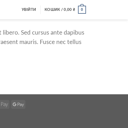
0
УВІЙТИ
КОШИК /
0,00
₴
t libero. Sed cursus ante dapibus
raesent mauris. Fusce nec tellus