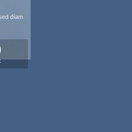
 sed diam
0
C