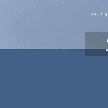
Lorem ip
H