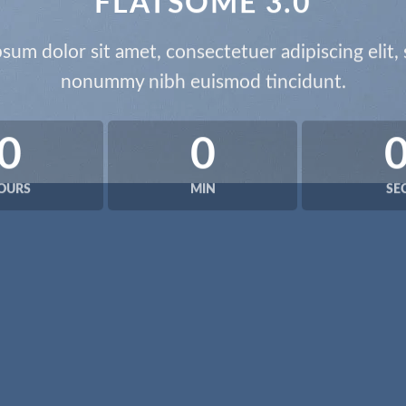
FLATSOME 3.0
sum dolor sit amet, consectetuer adipiscing elit,
nonummy nibh euismod tincidunt.
0
0
OURS
MIN
SE