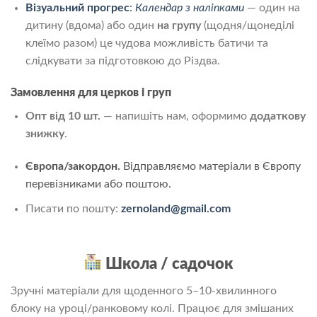
Візуальний прогрес
:
Календар з наліпками
— один на
дитину (вдома) або один
на групу
(щодня/щонеділі
клеїмо разом) це чудова можливість батичи та
слідкувати за підготовкою до Різдва.
Замовлення для церков і груп
Опт від 10 шт.
— напишіть нам, оформимо
додаткову
знижку
.
Європа/закордон.
Відправляємо матеріали в Європу
перевізниками або поштою.
Писати по пошту:
zernoland@gmail.com
Школа / садочок
Зручні матеріали для щоденного 5–10-хвилинного
блоку на уроці/ранковому колі. Працює для змішаних