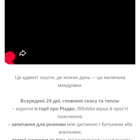
Це адвент зошти, де кожен день — це маленька
мандрівка.
Всередині 24 дні, сповнені сенсу та тепла:
– короткі
історії про Різдво
, біблійні вірші й прості
пояснення;
– запитання для розмови
між дитиною і батьками або
вчителем;