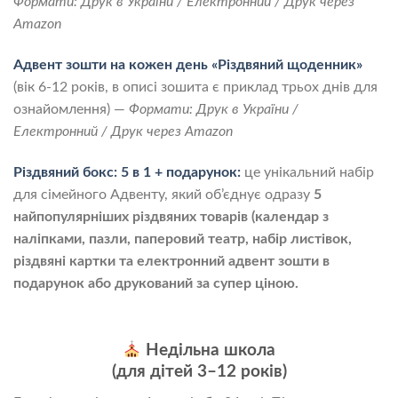
Формати: Друк в України / Електронний / Друк через
Amazon
Адвент зошти на кожен день «Різдвяний щоденник»
(вік 6-12 років, в описі зошита є приклад трьох днів для
ознайомлення) —
Формати: Друк в України /
Електронний / Друк через Amazon
Різдвяний бокс: 5 в 1 + подарунок:
це унікальний набір
для сімейного Адвенту, який об’єднує одразу
5
найпопулярніших різдвяних товарів (календар з
наліпками, пазли, паперовий театр, набір листівок,
різдвяні картки та електронний адвент зошти в
подарунок або друкований за супер ціною.
Недільна школа
(для дітей 3–12 років)