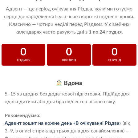
Адвент — це період очікування Різдва, коли ми готуємо
серце до народження Ісуса через короткі щоденні кроки.
Класично — чотири неділі перед Різдвом. У сімейних
календарях часто рахують дні з
1 по 24 грудня
.
0
0
0
ГОДИНS
ХВИЛИН
СЕКУНД
Вдома
5–15 хв щодня без додаткової підготовки. Підійде для
однієї дитини або для братів/сестер різного віку.
Рекомендуємо:
Адвент зошит на кожне день «В очікуванні Різдва
»
(вік
3–9, в описі є приклад трьох днів для ознайомлення) —