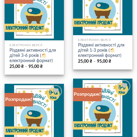
Додати
до
до
списку
списку
бажань
бажань
ЕЛЕКТРОННІ ВЕРСІЇ
Різдвяні активності для
ЕЛЕКТРОННІ ВЕРСІЇ
Різдвяні активності для
дітей 1-3 років (
дітей 3-6 років (
електронний формат)
електронний формат)
Price
25,00
₴
–
95,00
₴
range:
Price
25,00
₴
–
95,00
₴
25,00 ₴
range:
through
25,00 ₴
95,00 ₴
through
95,00 ₴
Розпродаж!
Додати
Розпродаж!
Додати
до
до
списку
списку
бажань
бажань