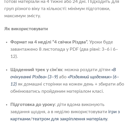
Готові матеріали на 4 тижні або 24 дні. Підходить для
груп різного віку та кількості: мінімум підготовки,
максимум змісту.
Як використовувати
Формат на 4 неділі “4 свічки Різдва”.
Уроки буде
завантажено 8 листопада у PDF (два рівні: 3–6 і 6–
12).
Щоденний трек у сім’ях
: можна роздати дітям
«В
очікуванні Різдва» (3–9)
або
«Різдвяний щоденник» (6–
12)
як домашні сторінки на кожен день + збирати або
обмінюватись пройденим матеріалом класі.
Підготовка до уроку
: діти вдома виконують
завдання щодня, а в неділю використовувати
ігри з
картками
/
театром для закріплення матеріалу
.