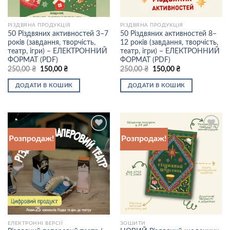
РІЗДВЯНА ПРОДУКЦІЯ
РІЗДВЯНА ПРОДУКЦІЯ
50 Різдвяних активностей 3–7
50 Різдвяних активностей 8–
років (завдання, творчість,
12 років (завдання, творчість,
театр, ігри) – ЕЛЕКТРОННИЙ
театр, ігри) – ЕЛЕКТРОННИЙ
ФОРМАТ (PDF)
ФОРМАТ (PDF)
Оригінальна
Поточна
Оригінальна
Поточна
250,00
₴
150,00
₴
250,00
₴
150,00
₴
ціна:
ціна:
ціна:
ціна:
250,00 ₴.
150,00 ₴.
250,00 ₴.
150,00 ₴.
ДОДАТИ В КОШИК
ДОДАТИ В КОШИК
Розпродаж!
Розпродаж!
Додати
Додати
до
до
списку
списку
бажань
бажань
ЕЛЕКТРОННІ ВЕРСІЇ
ЗОШИТИ