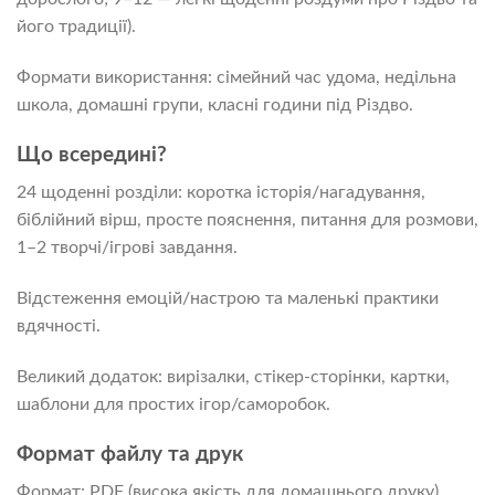
його традиції).
Формати використання: сімейний час удома, недільна
школа, домашні групи, класні години під Різдво.
Що всередині?
24 щоденні розділи: коротка історія/нагадування,
біблійний вірш, просте пояснення, питання для розмови,
1–2 творчі/ігрові завдання.
Відстеження емоцій/настрою та маленькі практики
вдячності.
Великий додаток: вирізалки, стікер-сторінки, картки,
шаблони для простих ігор/саморобок.
Формат файлу та друк
Формат: PDF (висока якість для домашнього друку).