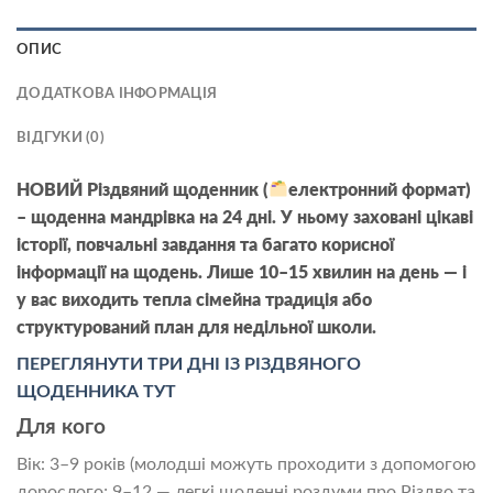
ОПИС
ДОДАТКОВА ІНФОРМАЦІЯ
ВІДГУКИ (0)
НОВИЙ Різдвяний щоденник (
електронний формат)
– щоденна мандрівка на 24 дні. У ньому заховані цікаві
історії, повчальні завдання та багато корисної
інформації на щодень. Лише 10–15 хвилин на день — і
у вас виходить тепла сімейна традиція або
структурований план для недільної школи.
ПЕРЕГЛЯНУТИ ТРИ ДНІ ІЗ РІЗДВЯНОГО
ЩОДЕННИКА ТУТ
Для кого
Вік: 3–9 років (молодші можуть проходити з допомогою
дорослого; 9–12 — легкі щоденні роздуми про Різдво та