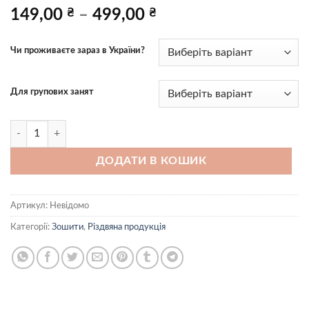
Price
149,00
₴
–
499,00
₴
range:
149,00 ₴
Чи проживаєте зараз в України?
through
499,00 ₴
Для групових занят
НОВИЙ Різдвяний щоденник (
електронний формат) кількість
ДОДАТИ В КОШИК
Артикул:
Невідомо
Категорії:
Зошити
,
Різдвяна продукція