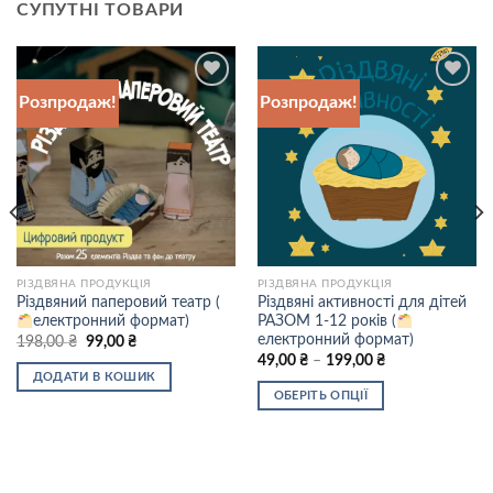
СУПУТНІ ТОВАРИ
Розпродаж!
Розпродаж!
Додати
Додати
до
до
списку
списку
бажань
бажань
РІЗДВЯНА ПРОДУКЦІЯ
РІЗДВЯНА ПРОДУКЦІЯ
Різдвяний паперовий театр (
Різдвяні активності для дітей
електронний формат)
РАЗОМ 1-12 років (
електронний формат)
Оригінальна
Поточна
198,00
₴
99,00
₴
ціна:
ціна:
Price
49,00
₴
–
199,00
₴
198,00 ₴.
99,00 ₴.
range:
ДОДАТИ В КОШИК
49,00 ₴
ОБЕРІТЬ ОПЦІЇ
through
199,00 ₴
Цей
товар
має
кілька