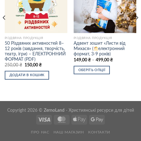
РІЗДВЯНА ПРОДУКЦІЯ
РІЗДВЯНА ПРОДУКЦІЯ
50 Різдвяних активностей 8–
Адвент зошит «Листи від
12 років (завдання, творчість,
Михася» (
електронний
театр, ігри) – ЕЛЕКТРОННИЙ
формат, 3-9 років)
ФОРМАТ (PDF)
Price
149,00
₴
–
499,00
₴
range:
Оригінальна
Поточна
250,00
₴
150,00
₴
149,00 ₴
ціна:
ціна:
ОБЕРІТЬ ОПЦІЇ
through
250,00 ₴.
150,00 ₴.
ДОДАТИ В КОШИК
499,00 ₴
Цей
товар
має
кілька
варіантів.
Copyright 2026 ©
ZernoLand
- Християнські ресурси для дітей
Параметри
можна
вибрати
на
ПРО НАС
НАШ МАГАЗИН
КОНТАКТИ
сторінці