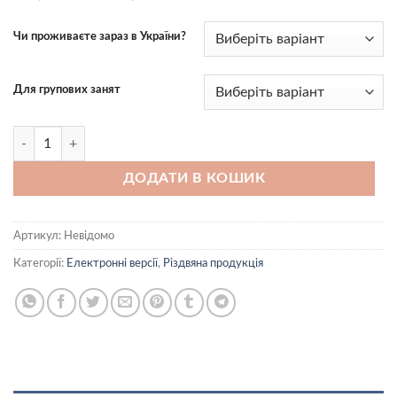
range:
25,00 ₴
Чи проживаєте зараз в України?
through
95,00 ₴
Для групових занят
Різдвяні активності для дітей 1-3 років (
електронний формат) кіл
ДОДАТИ В КОШИК
Артикул:
Невідомо
Категорії:
Електронні версії
,
Різдвяна продукція