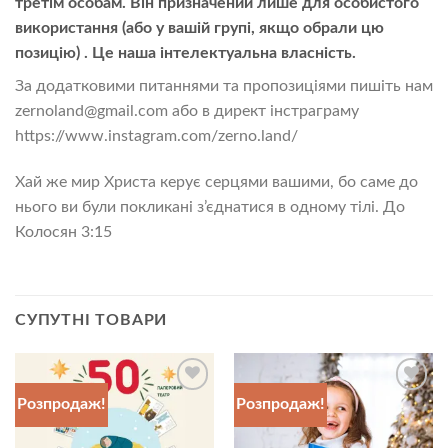
третім особам. Він призначений лише для особистого
використання (або у вашій групі, якщо обрали цю
позицію) . Це наша інтелектуальна власність.
За додатковими питаннями та пропозиціями пишіть нам
zernoland@gmail.com
або в директ інстраграму
https://www.instagram.com/zerno.land/
Хай же мир Христа керує серцями вашими, бо саме до
нього ви були покликані з’єднатися в одному тілі. До
Колосян 3:15
СУПУТНІ ТОВАРИ
Розпродаж!
Розпродаж!
Додати
Додати
до
до
списку
списку
бажань
бажань