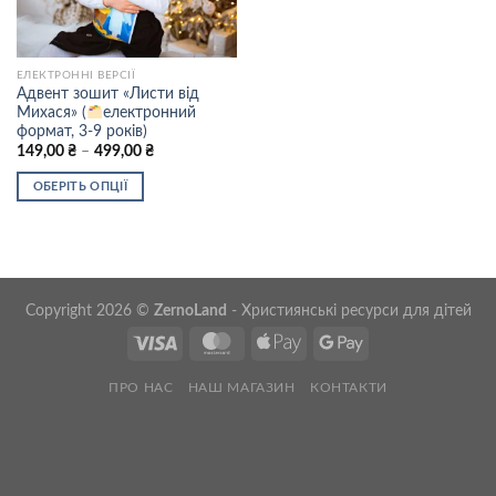
ЕЛЕКТРОННІ ВЕРСІЇ
Адвент зошит «Листи від
Михася» (
електронний
формат, 3-9 років)
Price
149,00
₴
–
499,00
₴
range:
149,00 ₴
ОБЕРІТЬ ОПЦІЇ
through
499,00 ₴
Цей
товар
має
кілька
варіантів.
Copyright 2026 ©
ZernoLand
- Християнські ресурси для дітей
Параметри
можна
вибрати
ПРО НАС
НАШ МАГАЗИН
КОНТАКТИ
на
сторінці
товару