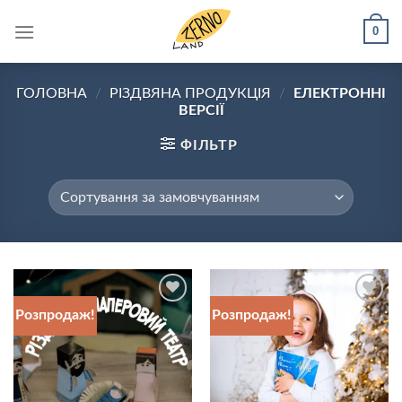
Skip
0
to
content
ГОЛОВНА
/
РІЗДВЯНА ПРОДУКЦІЯ
/
ЕЛЕКТРОННІ
ВЕРСІЇ
ФІЛЬТР
Розпродаж!
Розпродаж!
Додати
Додати
до
до
списку
списку
бажань
бажань